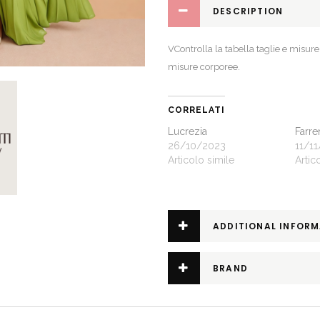
DESCRIPTION
VControlla la
tabella taglie e misure
misure corporee.
CORRELATI
Lucrezia
Farre
26/10/2023
11/1
Articolo simile
Artic
ADDITIONAL INFOR
BRAND