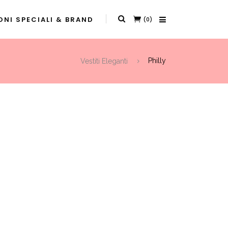
NI SPECIALI & BRAND
(0)
Vestiti Eleganti
Philly
t
0.