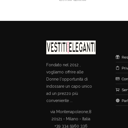
price
price
was:
is:
€559.00.
€210.00.
Res
Fondato nel 2012 ,
Pri
vogliamo offrire alle
Donne l'opportunità di
Con
indossare un capo unico
Ser
ad un prezzo più
conveniente ...
Par
via Montenapoleone,8
20121 - Milano - Italia
+39 334 5960 336