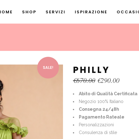
HOME
SHOP
SERVIZI
ISPIRAZIONE
OCCASIO
PHILLY
SALE!
Original
Curren
€
670.00
€
290.00
price
price
was:
is:
Abito di Qualità Certificata
€670.00.
€290.0
Negozio 100% Italiano
Consegna 24/48h
Pagamento Rateale
Personalizzazioni
Consulenza di stile