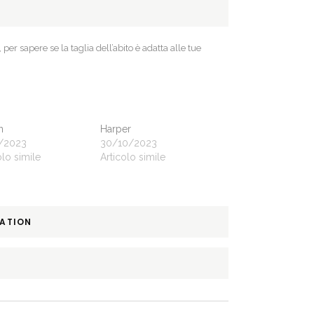
, per sapere se la taglia dell’abito è adatta alle tue
n
Harper
1/2023
30/10/2023
olo simile
Articolo simile
MATION