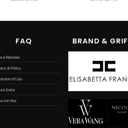
price
price
price
price
was:
is:
was:
is:
€412.00.
€199.00.
€475.00.
€237.5
FAQ
BRAND & GRIF
o e Recesso
vacy & Policy
dizioni d'Uso
vizi Extra
la con Noi