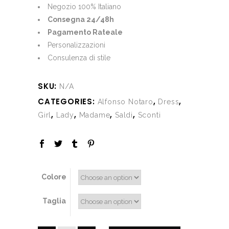
€287.00.
€137.00.
Negozio 100% Italiano
Consegna 24/48h
Pagamento Rateale
Personalizzazioni
Consulenza di stile
SKU:
N/A
CATEGORIES:
,
,
Alfonso Notaro
Dress
,
,
,
,
Girl
Lady
Madame
Saldi
Sconti
Colore
Taglia