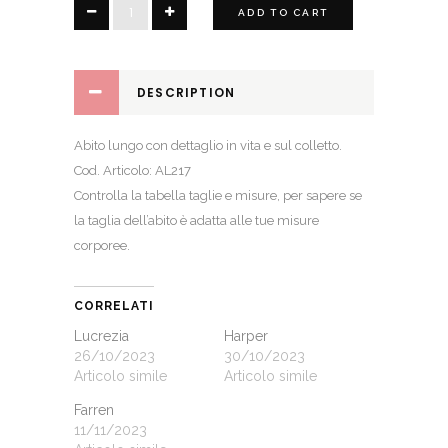
Serena
ADD TO CART
quantity
DESCRIPTION
Abito lungo con dettaglio in vita e sul colletto.
Cod. Articolo: AL217
Controlla la
tabella taglie e misure
, per sapere se
la taglia dell’abito è adatta alle tue misure
corporee.
CORRELATI
Lucrezia
Harper
26/10/2023
30/10/2023
Articolo simile
Articolo simile
Farren
11/11/2023