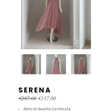
SERENA
Original
Current
€
287.00
€
137.00
price
price
was:
is:
Abito di Qualità Certificata