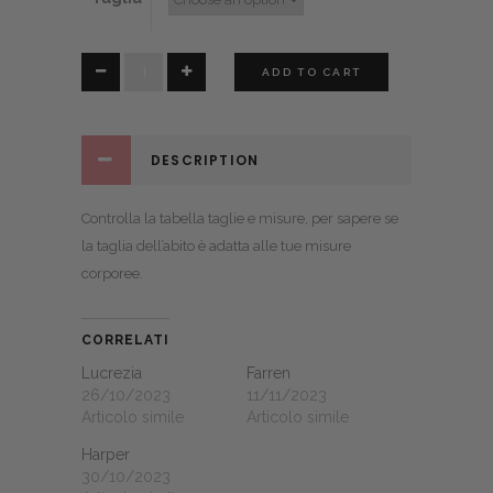
Tanya
ADD TO CART
quantity
DESCRIPTION
Controlla la
tabella taglie e misure
, per sapere se
la taglia dell’abito è adatta alle tue misure
corporee.
CORRELATI
Lucrezia
Farren
26/10/2023
11/11/2023
Articolo simile
Articolo simile
Harper
30/10/2023