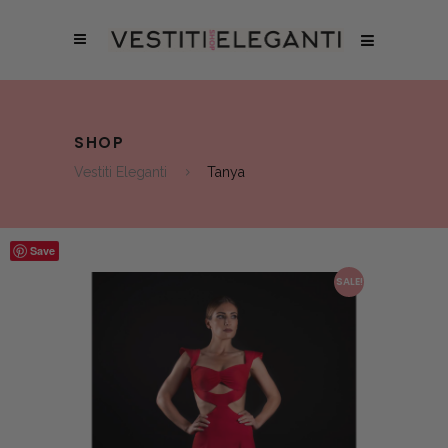
SHOP
Vestiti Eleganti
Tanya
Save
SALE!