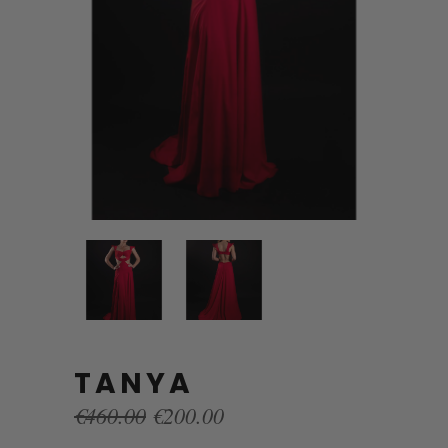
TANYA
Original
Current
€
460.00
€
200.00
price
price