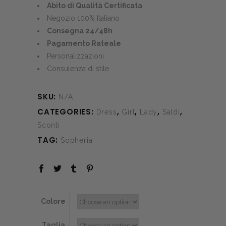
was:
is:
Abito di Qualità Certificata
€460.00.
€200.00.
Negozio 100% Italiano
Consegna 24/48h
Pagamento Rateale
Personalizzazioni
Consulenza di stile
SKU:
N/A
CATEGORIES:
,
,
,
,
Dress
Girl
Lady
Saldi
Sconti
TAG:
Sopheria
Colore
Taglia