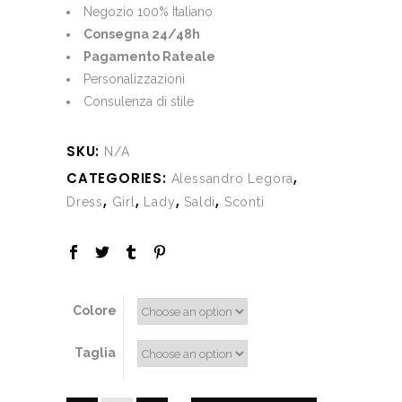
€350.00.
€165.00.
Negozio 100% Italiano
Consegna 24/48h
Pagamento Rateale
Personalizzazioni
Consulenza di stile
SKU:
N/A
CATEGORIES:
,
Alessandro Legora
,
,
,
,
Dress
Girl
Lady
Saldi
Sconti
Colore
Taglia