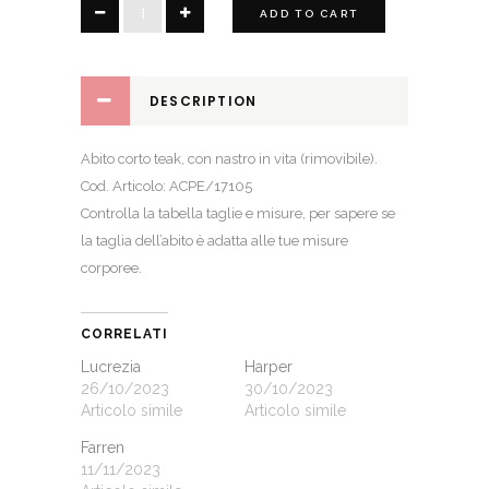
Ursula
ADD TO CART
quantity
DESCRIPTION
Abito corto teak, con nastro in vita (rimovibile).
Cod. Articolo: ACPE/17105
Controlla la
tabella taglie e misure
, per sapere se
la taglia dell’abito è adatta alle tue misure
corporee.
CORRELATI
Lucrezia
Harper
26/10/2023
30/10/2023
Articolo simile
Articolo simile
Farren
11/11/2023