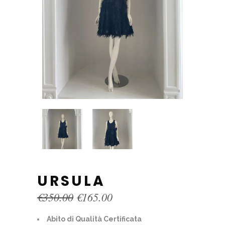
URSULA
Original
Current
€
350.00
€
165.00
price
price
was:
is:
Abito di Qualità Certificata