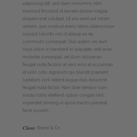
adipiscing elit, sed diam nonummy nibh
euismod tincidunt ut laoreet dolore magna
aliquam erat volutpat. Ut wisi enim ad minim
veniam, quis nostrud exerci tation ullamcorper
suscipit lobortis nisl ut aliquip ex ea
commodo consequat. Duis autem vel eum
iriure dolor in hendrerit in vulputate velit esse
molestie consequat, vel illum dolore eu
feugiat nulla facilisis at vero eros et accumsan
et iusto odio dignissim qui blandit praesent
luptatum zzril delenit augue duis dolore te
feugait nulla facilisi. Nam liber tempor cum
soluta nobis eleifend option congue nihil
imperdiet doming id quod mazim placerat
facer possim.
Client:
Brand & Co.