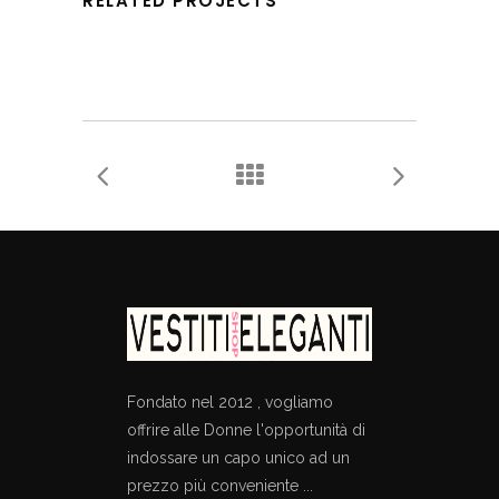
RELATED PROJECTS
Fondato nel 2012 , vogliamo
offrire alle Donne l'opportunità di
indossare un capo unico ad un
prezzo più conveniente ...