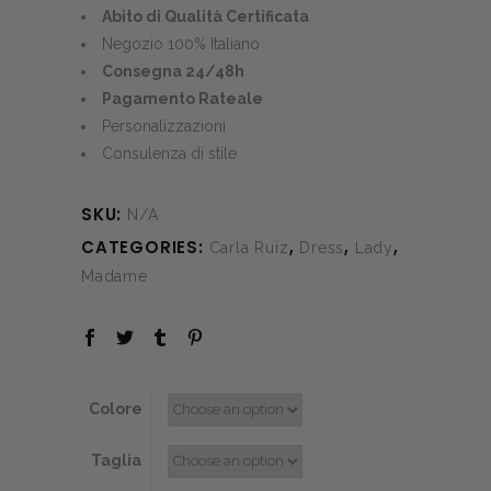
was:
is:
Abito di Qualità Certificata
€530.00.
€195.00.
Negozio 100% Italiano
Consegna 24/48h
Pagamento Rateale
Personalizzazioni
Consulenza di stile
SKU:
N/A
CATEGORIES:
,
,
,
Carla Ruiz
Dress
Lady
Madame
Colore
Taglia