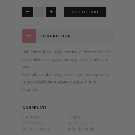
Abigaille
ADD TO CART
quantity
DESCRIPTION
Bellissimo abito lungo, corpino in pizzo arricchito
da punti luce e leggerissima gonna di chiffon in
seta
Controlla la
tabella taglie e misure
, per sapere se
la taglia dell’abito è adatta alle tue misure
corporee.
CORRELATI
Lucrezia
Harper
26/10/2023
30/10/2023
Articolo simile
Articolo simile