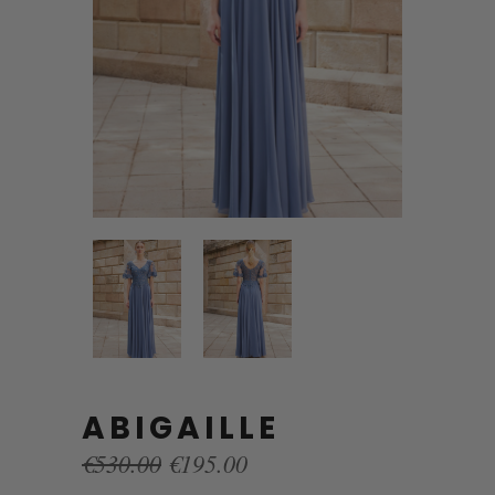
ABIGAILLE
Original
Current
€
530.00
€
195.00
price
price