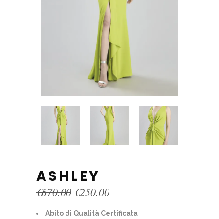
ASHLEY
Original
Current
€
670.00
€
250.00
price
price
was:
is:
Abito di Qualità Certificata