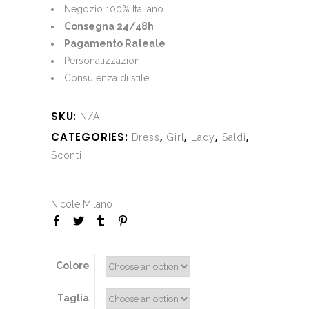
€670.00.
€250.00.
Negozio 100% Italiano
Consegna 24/48h
Pagamento Rateale
Personalizzazioni
Consulenza di stile
SKU:
N/A
CATEGORIES:
,
,
,
,
Dress
Girl
Lady
Saldi
Sconti
Nicole Milano
Colore
Taglia