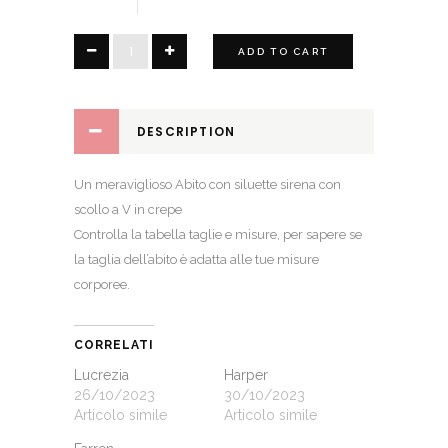
Ashley
ADD TO CART
quantity
DESCRIPTION
Un meraviglioso Abito con siluette sirena con
scollo a V in crepe
Controlla la
tabella taglie e misure
, per sapere se
la taglia dell’abito è adatta alle tue misure
corporee.
CORRELATI
Lucrezia
Harper
26/10/2023
30/10/2023
Articolo simile
Articolo simile