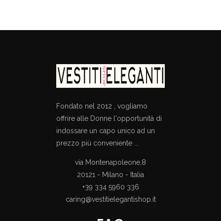
was:
is:
€586.00.
€349.00.
Fondato nel 2012 , vogliamo
offrire alle Donne l'opportunità di
indossare un capo unico ad un
prezzo più conveniente ...
via Montenapoleone,8
20121 - Milano - Italia
+39 334 5960 336
caring@vestitielegantishop.it