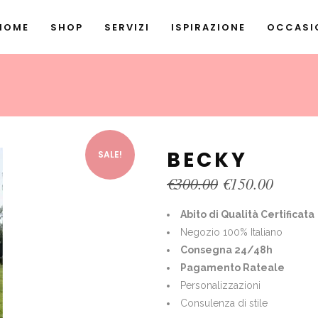
HOME
SHOP
SERVIZI
ISPIRAZIONE
OCCASIO
BECKY
SALE!
Original
Curren
€
300.00
€
150.00
price
price
was:
is:
Abito di Qualità Certificata
€300.00.
€150.0
Negozio 100% Italiano
Consegna 24/48h
Pagamento Rateale
Personalizzazioni
Consulenza di stile