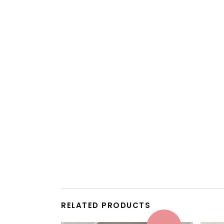
RELATED PRODUCTS
This product has multiple variants. The options may be chosen on the product page