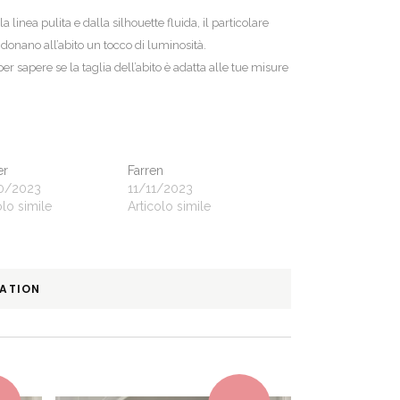
linea pulita e dalla silhouette fluida, il particolare
in donano all’abito un tocco di luminosità.
 per sapere se la taglia dell’abito è adatta alle tue misure
er
Farren
0/2023
11/11/2023
olo simile
Articolo simile
MATION
This product has multiple variants. The options may be chosen on the product page
This product has multiple variants. The options may be chosen on the product page