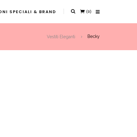
NI SPECIALI & BRAND
(0)
Vestiti Eleganti
Becky
t
0.