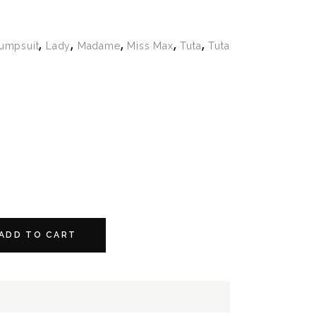
,
,
,
,
,
umpsuit
Lady
Madame
Miss Max
Tuta
Tuta
ADD TO CART