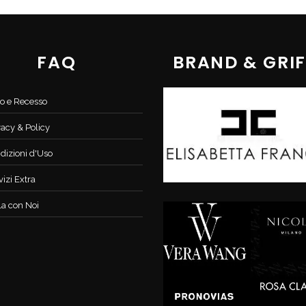
FAQ
BRAND & GRIF
o e Recesso
vacy & Policy
dizioni d'Uso
vizi Extra
la con Noi