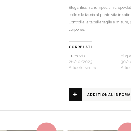
Elegantissima jumpsuit in crepe dalla 
collo e la fascia al punto vita in sat
Controlla la
tabella taglie e misure
,
corporee.
CORRELATI
Lucrezia
Harp
26/10/2023
30/1
Articolo simile
Artic
ADDITIONAL INFOR
This product has multiple variants. The options may be chosen on the product page