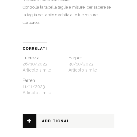
Controlla la
tabella taglie e misure
, per sapere se
la taglia dell’abito è adatta alle tue misure
corporee.
CORRELATI
Lucrezia
Harper
26/10/2023
30/10/2023
Articolo simile
Articolo simile
Farren
11/11/2023
Articolo simile
ADDITIONAL
INFORMATION