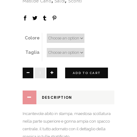
,
,
Matilde Cano
Saldi
Sconti
Colore
Taglia
Calanthia
ADD TO CART
quantity
DESCRIPTION
Incantevole abito in stampa, maestosa scollatura
nella parte superiore e gonna ampia con spacco
centrale, il tutto adornato con il dettaglio della
manica in tulle stratificato.