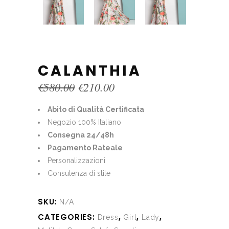
CALANTHIA
Original
Current
€
580.00
€
210.00
price
price
was:
is:
Abito di Qualità Certificata
€580.00.
€210.00.
Negozio 100% Italiano
Consegna 24/48h
Pagamento Rateale
Personalizzazioni
Consulenza di stile
SKU:
N/A
CATEGORIES:
,
,
,
Dress
Girl
Lady