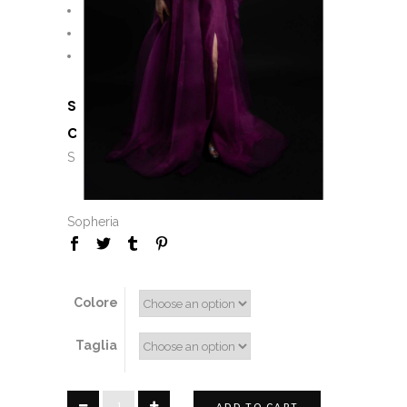
Pagamento Rateale
Personalizzazioni
Consulenza di stile
SKU:
N/A
CATEGORIES:
,
,
,
,
Dress
Girl
Lady
Saldi
Sconti
Sopheria
Colore
Taglia
Millie
ADD TO CART