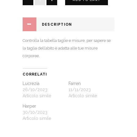
quantity
DESCRIPTION
Controlla la
tabella taglie e misure
, per sapere se
la taglia dell’abito è adatta alle tue misure
corporee.
CORRELATI
Lucrezia
Farren
26/10/2023
11/11/2023
Articolo simile
Articolo simile
Harper
30/10/2023
Articolo simile