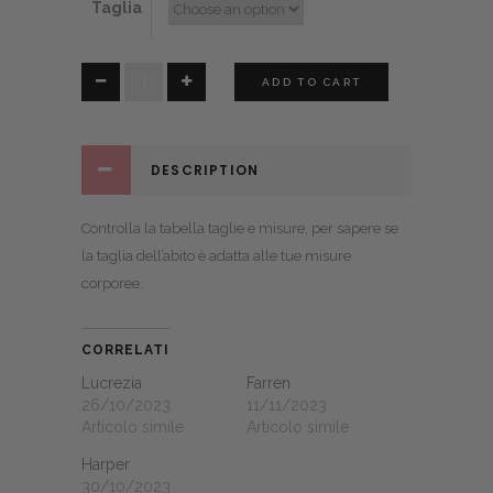
Taglia
Rosita
ADD TO CART
quantity
DESCRIPTION
Controlla la
tabella taglie e misure
, per sapere se
la taglia dell’abito è adatta alle tue misure
corporee.
CORRELATI
Lucrezia
Farren
26/10/2023
11/11/2023
Articolo simile
Articolo simile
Harper
30/10/2023