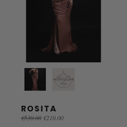
ROSITA
Original
Current
€
530.00
€
210.00
price
price