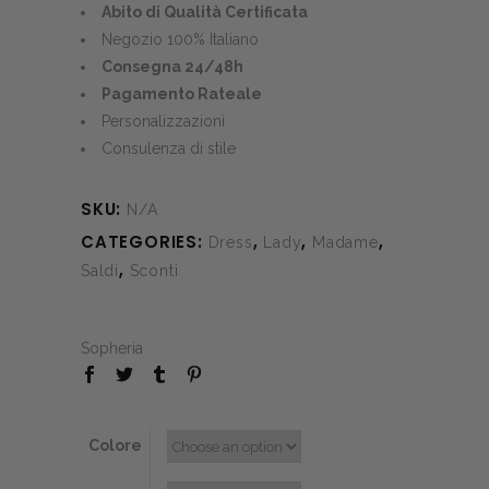
was:
is:
Abito di Qualità Certificata
€530.00.
€210.00.
Negozio 100% Italiano
Consegna 24/48h
Pagamento Rateale
Personalizzazioni
Consulenza di stile
SKU:
N/A
CATEGORIES:
,
,
,
Dress
Lady
Madame
,
Saldi
Sconti
Sopheria
Colore