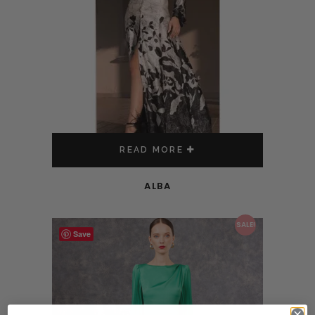
READ MORE
ALBA
This product has multiple variants. The options may be chosen on the product page
SALE!
Save