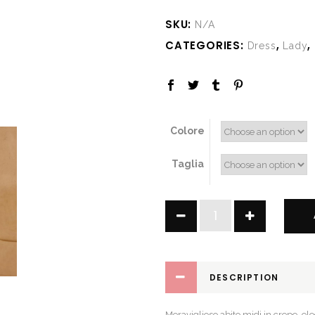
SKU:
N/A
CATEGORIES:
,
,
Dress
Lady
Colore
Taglia
Sveva
quantity
DESCRIPTION
Meraviglioso abito midi in crepe, el