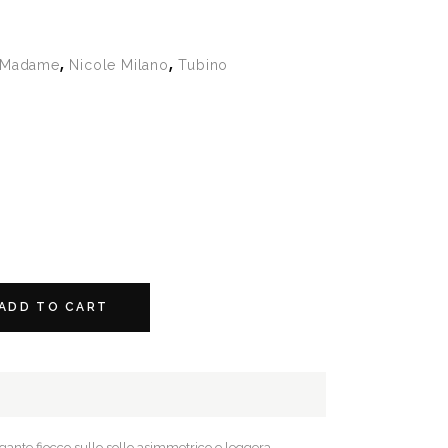
,
,
Madame
Nicole Milano
Tubino
ADD TO CART
egante fiocco sullo sollo asimmetrico e leggera