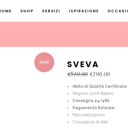
HOME
SHOP
SERVIZI
ISPIRAZIONE
OCCASIO
SVEVA
SALE!
Original
Curren
€
510.00
€
190.00
price
price
was:
is:
Abito di Qualità Certificata
€510.00.
€190.0
Negozio 100% Italiano
Consegna 24/48h
Pagamento Rateale
Personalizzazioni
Consulenza di stile