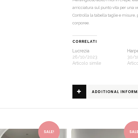
arricciatura sul punto vita per una ve
Controlla la
tabella taglie e misure
,
corporee.
CORRELATI
Lucrezia
Harp
26/10/2023
30/1
Articolo simile
Artic
ADDITIONAL INFOR
This product has multiple variants. The options may be chosen on the product page
SALE!
SALE