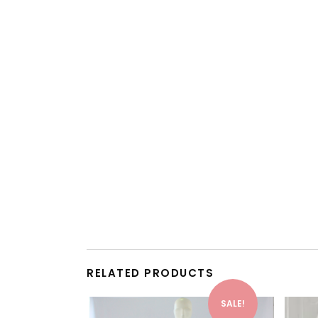
RELATED PRODUCTS
This product has multiple variants. The options may be chosen on the product page
SALE!