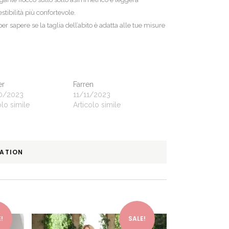
stibilità più confortevole.
 per sapere se la taglia dell’abito è adatta alle tue misure
er
Farren
0/2023
11/11/2023
olo simile
Articolo simile
MATION
This product has multiple variants. The options may be chosen on the product page
This product has multiple variants. The options may be chosen on the product page
!
SALE!