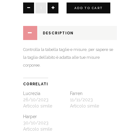
Mireia
ADD TO CART
quantity
DESCRIPTION
Controlla la
tabella taglie e misure
, per sapere se
la taglia dell’abito è adatta alle tue misure
corporee.
CORRELATI
Lucrezia
Farren
26/10/2023
11/11/2023
Articolo simile
Articolo simile
Harper
30/10/2023
Articolo simile