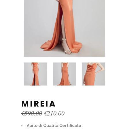
MIREIA
Original
Current
€
590.00
€
210.00
price
price
was:
is:
Abito di Qualità Certificata