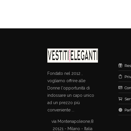
Res
Fondato nel 2012 ,
Pri
vogliamo offrire alle
Donne l'opportunità di
Con
indossare un capo unico
Ser
ad un prezzo più
conveniente ...
Par
via Montenapoleone,8
20121 - Milano - Italia