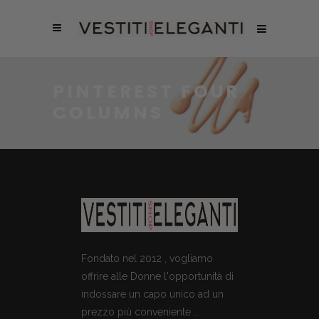
PINTEREST FOUR
COLUMNS
Fondato nel 2012 , vogliamo
offrire alle Donne l'opportunità di
indossare un capo unico ad un
prezzo più conveniente ...