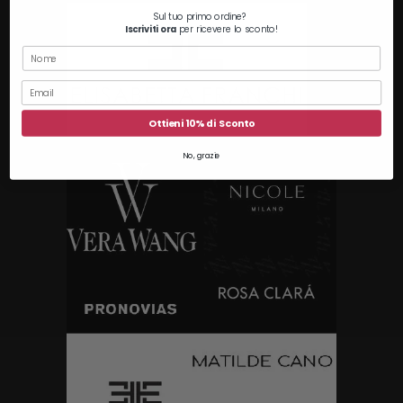
Sul tuo primo ordine?
Iscriviti ora
per ricevere lo sconto!
Ottieni 10% di Sconto
No, grazie