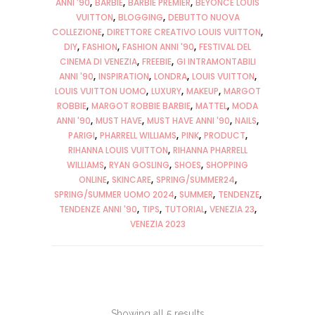
ANNI '90
BARBIE
BARBIE PREMIER
BEYONCÈ LOUIS
VUITTON
BLOGGING
DEBUTTO NUOVA
COLLEZIONE
DIRETTORE CREATIVO LOUIS VUITTON
DIY
FASHION
FASHION ANNI '90
FESTIVAL DEL
CINEMA DI VENEZIA
FREEBIE
GI INTRAMONTABILI
ANNI '90
INSPIRATION
LONDRA
LOUIS VUITTON
LOUIS VUITTON UOMO
LUXURY
MAKEUP
MARGOT
ROBBIE
MARGOT ROBBIE BARBIE
MATTEL
MODA
ANNI '90
MUST HAVE
MUST HAVE ANNI '90
NAILS
PARIGI
PHARRELL WILLIAMS
PINK
PRODUCT
RIHANNA LOUIS VUITTON
RIHANNA PHARRELL
WILLIAMS
RYAN GOSLING
SHOES
SHOPPING
ONLINE
SKINCARE
SPRING/SUMMER24
SPRING/SUMMER UOMO 2024
SUMMER
TENDENZE
TENDENZE ANNI '90
TIPS
TUTORIAL
VENEZIA 23
VENEZIA 2023
Showing all 5 results