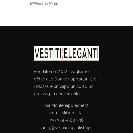
Original
Current
€
390.00
€
195.00
price
price
was:
is:
€390.00.
€195.00.
Fondato nel 2012 , vogliamo
offrire alle Donne l'opportunità di
indossare un capo unico ad un
prezzo più conveniente ...
via Montenapoleone,8
20121 - Milano - Italia
+39 334 5960 336
caring@vestitielegantishop.it