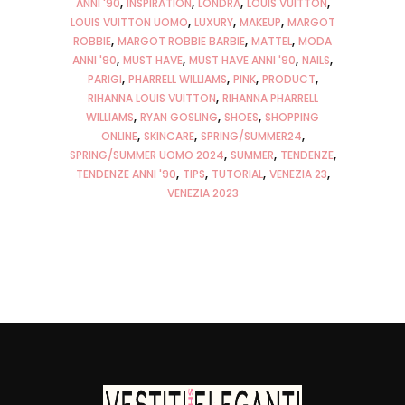
ANNI '90
INSPIRATION
LONDRA
LOUIS VUITTON
LOUIS VUITTON UOMO
LUXURY
MAKEUP
MARGOT
ROBBIE
MARGOT ROBBIE BARBIE
MATTEL
MODA
ANNI '90
MUST HAVE
MUST HAVE ANNI '90
NAILS
PARIGI
PHARRELL WILLIAMS
PINK
PRODUCT
RIHANNA LOUIS VUITTON
RIHANNA PHARRELL
WILLIAMS
RYAN GOSLING
SHOES
SHOPPING
ONLINE
SKINCARE
SPRING/SUMMER24
SPRING/SUMMER UOMO 2024
SUMMER
TENDENZE
TENDENZE ANNI '90
TIPS
TUTORIAL
VENEZIA 23
VENEZIA 2023