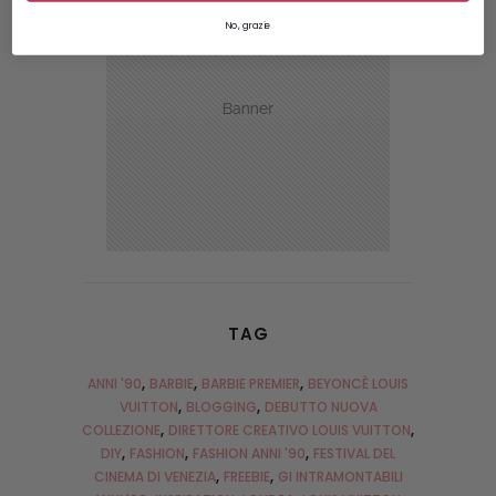
No, grazie
TAG
ANNI '90
BARBIE
BARBIE PREMIER
BEYONCÈ LOUIS
VUITTON
BLOGGING
DEBUTTO NUOVA
COLLEZIONE
DIRETTORE CREATIVO LOUIS VUITTON
DIY
FASHION
FASHION ANNI '90
FESTIVAL DEL
CINEMA DI VENEZIA
FREEBIE
GI INTRAMONTABILI