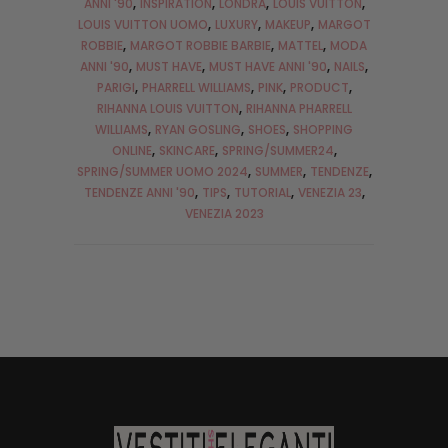
ANNI '90
INSPIRATION
LONDRA
LOUIS VUITTON
LOUIS VUITTON UOMO
LUXURY
MAKEUP
MARGOT
ROBBIE
MARGOT ROBBIE BARBIE
MATTEL
MODA
ANNI '90
MUST HAVE
MUST HAVE ANNI '90
NAILS
PARIGI
PHARRELL WILLIAMS
PINK
PRODUCT
RIHANNA LOUIS VUITTON
RIHANNA PHARRELL
WILLIAMS
RYAN GOSLING
SHOES
SHOPPING
ONLINE
SKINCARE
SPRING/SUMMER24
SPRING/SUMMER UOMO 2024
SUMMER
TENDENZE
TENDENZE ANNI '90
TIPS
TUTORIAL
VENEZIA 23
VENEZIA 2023