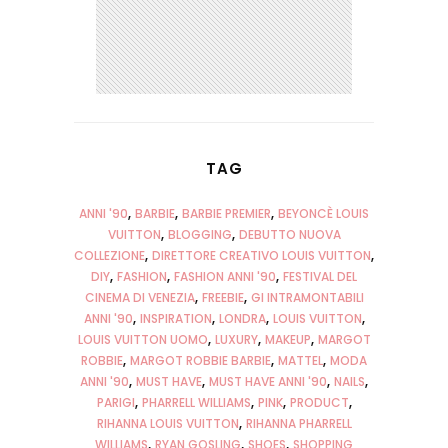
TAG
ANNI '90
BARBIE
BARBIE PREMIER
BEYONCÈ LOUIS
VUITTON
BLOGGING
DEBUTTO NUOVA
COLLEZIONE
DIRETTORE CREATIVO LOUIS VUITTON
DIY
FASHION
FASHION ANNI '90
FESTIVAL DEL
CINEMA DI VENEZIA
FREEBIE
GI INTRAMONTABILI
ANNI '90
INSPIRATION
LONDRA
LOUIS VUITTON
LOUIS VUITTON UOMO
LUXURY
MAKEUP
MARGOT
ROBBIE
MARGOT ROBBIE BARBIE
MATTEL
MODA
ANNI '90
MUST HAVE
MUST HAVE ANNI '90
NAILS
PARIGI
PHARRELL WILLIAMS
PINK
PRODUCT
RIHANNA LOUIS VUITTON
RIHANNA PHARRELL
WILLIAMS
RYAN GOSLING
SHOES
SHOPPING