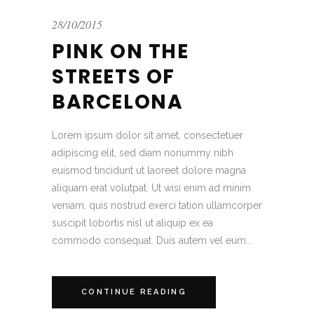
28/10/2015
PINK ON THE
STREETS OF
BARCELONA
Lorem ipsum dolor sit amet, consectetuer
adipiscing elit, sed diam nonummy nibh
euismod tincidunt ut laoreet dolore magna
aliquam erat volutpat. Ut wisi enim ad minim
veniam, quis nostrud exerci tation ullamcorper
suscipit lobortis nisl ut aliquip ex ea
commodo consequat. Duis autem vel eum...
CONTINUE READING