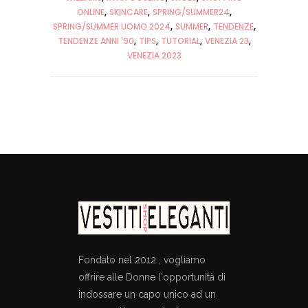
ONLINE
SKINCARE
SPRING/SUMMER24
SPRING/SUMMER UOMO 2024
SUMMER
TENDENZE
TENDENZE ANNI '90
TIPS
TUTORIAL
VENEZIA 23
VENEZIA 2023
Fondato nel 2012 , vogliamo
offrire alle Donne l'opportunità di
indossare un capo unico ad un