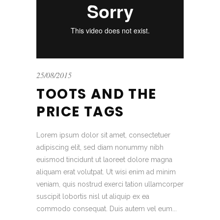
25/08/2015
TOOTS AND THE
PRICE TAGS
Lorem ipsum dolor sit amet, consectetuer
adipiscing elit, sed diam nonummy nibh
euismod tincidunt ut laoreet dolore magna
aliquam erat volutpat. Ut wisi enim ad minim
veniam, quis nostrud exerci tation ullamcorper
suscipit lobortis nisl ut aliquip ex ea
commodo consequat. Duis autem vel eum...