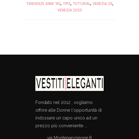
TENDENZE ANNI '90
TIPS
TUTORIAL
VENEZIA 23
VENEZIA 2023
Fondato nel 2012 , vogliamo
offrire alle Donne l'opportunità di
indossare un capo unico ad un
prezzo più conveniente ...
via Montenapoleone,8