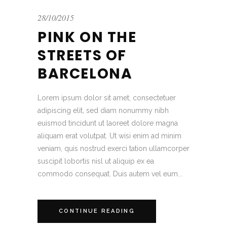
28/10/2015
PINK ON THE
STREETS OF
BARCELONA
Lorem ipsum dolor sit amet, consectetuer
adipiscing elit, sed diam nonummy nibh
euismod tincidunt ut laoreet dolore magna
aliquam erat volutpat. Ut wisi enim ad minim
veniam, quis nostrud exerci tation ullamcorper
suscipit lobortis nisl ut aliquip ex ea
commodo consequat. Duis autem vel eum...
CONTINUE READING