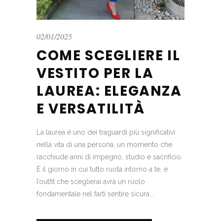
02/01/2025
COME SCEGLIERE IL
VESTITO PER LA
LAUREA: ELEGANZA
E VERSATILITÀ
La laurea è uno dei traguardi più significativi
nella vita di una persona, un momento che
racchiude anni di impegno, studio e sacrificio.
È il giorno in cui tutto ruota intorno a te, e
l’outfit che sceglierai avrà un ruolo
fondamentale nel farti sentire sicura...