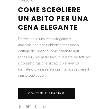
13/02/2025
COME SCEGLIERE
UN ABITO PER UNA
CENA ELEGANTE
Partecipare a una cena elegante è
un’occasione che richiede attenzione ai
dettagli del proprio look, dall’abito agli
accessori, per assicurarsi di essere perfetti per
il contesto. Sia che si tratti di un evento
formale o di una serata più intima, scegliere il
giusto outfit può...
CONTINUE READING