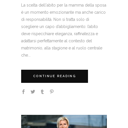
La scelta dell'abito per la mamma della sposa
è un momento emozionante ma anche carico
di responsabilità. Non si tratta solo di
scegliere un capo d’abbigliamento: l’abito
deve rispecchiare eleganza, raffinatezza e
adattarsi perfettamente al contesto del
matrimonio, alla stagione e al ruolo centrale
che...
CONTINUE READING