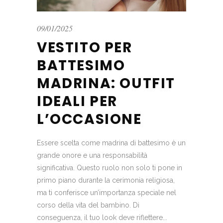
09/01/2025
VESTITO PER
BATTESIMO
MADRINA: OUTFIT
IDEALI PER
L’OCCASIONE
Essere scelta come madrina di battesimo è un
grande onore e una responsabilità
significativa. Questo ruolo non solo ti pone in
primo piano durante la cerimonia religiosa,
ma ti conferisce un’importanza speciale nel
corso della vita del bambino. Di
conseguenza, il tuo look deve riflettere...