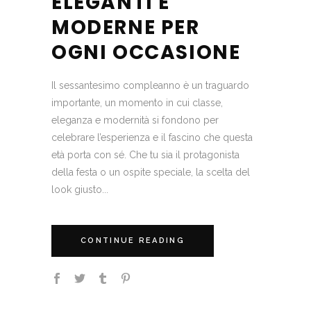
ELEGANTI E
MODERNE PER
OGNI OCCASIONE
Il sessantesimo compleanno è un traguardo
importante, un momento in cui classe,
eleganza e modernità si fondono per
celebrare l’esperienza e il fascino che questa
età porta con sé. Che tu sia il protagonista
della festa o un ospite speciale, la scelta del
look giusto...
CONTINUE READING