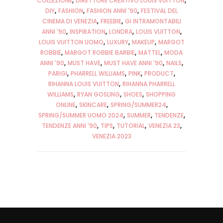
COLLEZIONE
DIRETTORE CREATIVO LOUIS VUITTON
DIY
FASHION
FASHION ANNI '90
FESTIVAL DEL
CINEMA DI VENEZIA
FREEBIE
GI INTRAMONTABILI
ANNI '90
INSPIRATION
LONDRA
LOUIS VUITTON
LOUIS VUITTON UOMO
LUXURY
MAKEUP
MARGOT
ROBBIE
MARGOT ROBBIE BARBIE
MATTEL
MODA
ANNI '90
MUST HAVE
MUST HAVE ANNI '90
NAILS
PARIGI
PHARRELL WILLIAMS
PINK
PRODUCT
RIHANNA LOUIS VUITTON
RIHANNA PHARRELL
WILLIAMS
RYAN GOSLING
SHOES
SHOPPING
ONLINE
SKINCARE
SPRING/SUMMER24
SPRING/SUMMER UOMO 2024
SUMMER
TENDENZE
TENDENZE ANNI '90
TIPS
TUTORIAL
VENEZIA 23
VENEZIA 2023