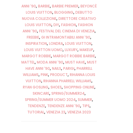
ANNI '90
BARBIE
BARBIE PREMIER
BEYONCÈ
LOUIS VUITTON
BLOGGING
DEBUTTO
NUOVA COLLEZIONE
DIRETTORE CREATIVO
LOUIS VUITTON
DIY
FASHION
FASHION
ANNI '90
FESTIVAL DEL CINEMA DI VENEZIA
FREEBIE
GI INTRAMONTABILI ANNI '90
INSPIRATION
LONDRA
LOUIS VUITTON
LOUIS VUITTON UOMO
LUXURY
MAKEUP
MARGOT ROBBIE
MARGOT ROBBIE BARBIE
MATTEL
MODA ANNI '90
MUST HAVE
MUST
HAVE ANNI '90
NAILS
PARIGI
PHARRELL
WILLIAMS
PINK
PRODUCT
RIHANNA LOUIS
VUITTON
RIHANNA PHARRELL WILLIAMS
RYAN GOSLING
SHOES
SHOPPING ONLINE
SKINCARE
SPRING/SUMMER24
SPRING/SUMMER UOMO 2024
SUMMER
TENDENZE
TENDENZE ANNI '90
TIPS
TUTORIAL
VENEZIA 23
VENEZIA 2023