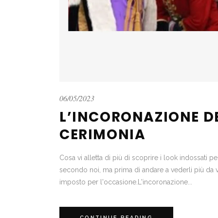
06/05/2023
L’INCORONAZIONE DEL
CERIMONIA
Cosa vi alletta di più di scoprire i look indossati
secondo noi, ma prima di andare a vederli più da 
imposto per l'occasione.L'incoronazione...
CONTINUE READING