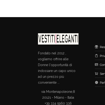
Res
Fondato nel 2012 ,
Pri
vogliamo offrire alle
Donne l'opportunità di
Con
indossare un capo unico
Ser
ad un prezzo più
conveniente ...
Par
via Montenapoleone,8
20121 - Milano - Italia
+39 334 5960 336