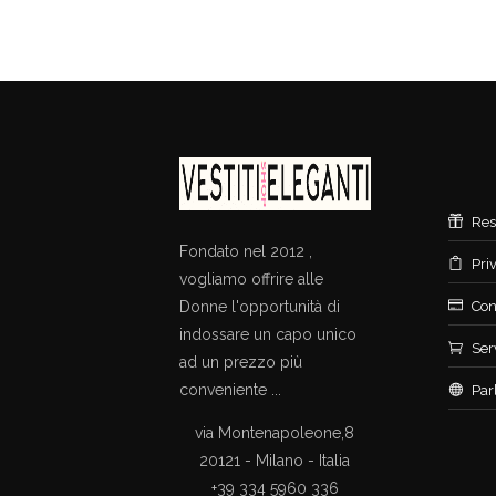
Res
Fondato nel 2012 ,
Pri
vogliamo offrire alle
Donne l'opportunità di
Con
indossare un capo unico
Ser
ad un prezzo più
conveniente ...
Par
via Montenapoleone,8
20121 - Milano - Italia
+39 334 5960 336