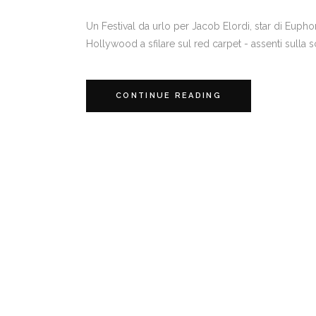
Un Festival da urlo per Jacob Elordi, star di Euphori
Hollywood a sfilare sul red carpet - assenti sulla s
CONTINUE READING