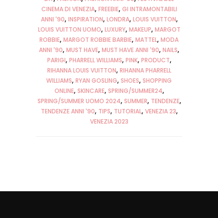
CINEMA DI VENEZIA
FREEBIE
GI INTRAMONTABILI
ANNI '90
INSPIRATION
LONDRA
LOUIS VUITTON
LOUIS VUITTON UOMO
LUXURY
MAKEUP
MARGOT
ROBBIE
MARGOT ROBBIE BARBIE
MATTEL
MODA
ANNI '90
MUST HAVE
MUST HAVE ANNI '90
NAILS
PARIGI
PHARRELL WILLIAMS
PINK
PRODUCT
RIHANNA LOUIS VUITTON
RIHANNA PHARRELL
WILLIAMS
RYAN GOSLING
SHOES
SHOPPING
ONLINE
SKINCARE
SPRING/SUMMER24
SPRING/SUMMER UOMO 2024
SUMMER
TENDENZE
TENDENZE ANNI '90
TIPS
TUTORIAL
VENEZIA 23
VENEZIA 2023