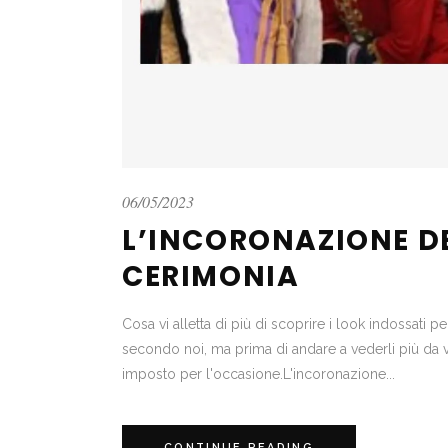
06/05/2023
L’INCORONAZIONE DEL
CERIMONIA
Cosa vi alletta di più di scoprire i look indossati
secondo noi, ma prima di andare a vederli più da 
imposto per l'occasione.L'incoronazione...
CONTINUE READING