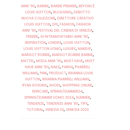
ANNI '90
BARBIE
BARBIE PREMIER
BEYONCÈ
LOUIS VUITTON
BLOGGING
DEBUTTO
NUOVA COLLEZIONE
DIRETTORE CREATIVO
LOUIS VUITTON
DIY
FASHION
FASHION
ANNI '90
FESTIVAL DEL CINEMA DI VENEZIA
FREEBIE
GI INTRAMONTABILI ANNI '90
INSPIRATION
LONDRA
LOUIS VUITTON
LOUIS VUITTON UOMO
LUXURY
MAKEUP
MARGOT ROBBIE
MARGOT ROBBIE BARBIE
MATTEL
MODA ANNI '90
MUST HAVE
MUST
HAVE ANNI '90
NAILS
PARIGI
PHARRELL
WILLIAMS
PINK
PRODUCT
RIHANNA LOUIS
VUITTON
RIHANNA PHARRELL WILLIAMS
RYAN GOSLING
SHOES
SHOPPING ONLINE
SKINCARE
SPRING/SUMMER24
SPRING/SUMMER UOMO 2024
SUMMER
TENDENZE
TENDENZE ANNI '90
TIPS
TUTORIAL
VENEZIA 23
VENEZIA 2023