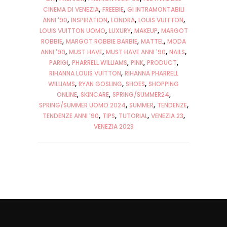
CINEMA DI VENEZIA
FREEBIE
GI INTRAMONTABILI
ANNI '90
INSPIRATION
LONDRA
LOUIS VUITTON
LOUIS VUITTON UOMO
LUXURY
MAKEUP
MARGOT
ROBBIE
MARGOT ROBBIE BARBIE
MATTEL
MODA
ANNI '90
MUST HAVE
MUST HAVE ANNI '90
NAILS
PARIGI
PHARRELL WILLIAMS
PINK
PRODUCT
RIHANNA LOUIS VUITTON
RIHANNA PHARRELL
WILLIAMS
RYAN GOSLING
SHOES
SHOPPING
ONLINE
SKINCARE
SPRING/SUMMER24
SPRING/SUMMER UOMO 2024
SUMMER
TENDENZE
TENDENZE ANNI '90
TIPS
TUTORIAL
VENEZIA 23
VENEZIA 2023