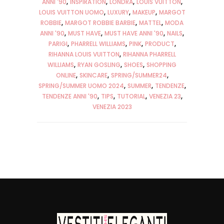
ANNI '90
INSPIRATION
LONDRA
LOUIS VUITTON
LOUIS VUITTON UOMO
LUXURY
MAKEUP
MARGOT
ROBBIE
MARGOT ROBBIE BARBIE
MATTEL
MODA
ANNI '90
MUST HAVE
MUST HAVE ANNI '90
NAILS
PARIGI
PHARRELL WILLIAMS
PINK
PRODUCT
RIHANNA LOUIS VUITTON
RIHANNA PHARRELL
WILLIAMS
RYAN GOSLING
SHOES
SHOPPING
ONLINE
SKINCARE
SPRING/SUMMER24
SPRING/SUMMER UOMO 2024
SUMMER
TENDENZE
TENDENZE ANNI '90
TIPS
TUTORIAL
VENEZIA 23
VENEZIA 2023