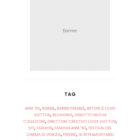
No, grazie
TAG
ANNI '90
BARBIE
BARBIE PREMIER
BEYONCÈ LOUIS
VUITTON
BLOGGING
DEBUTTO NUOVA
COLLEZIONE
DIRETTORE CREATIVO LOUIS VUITTON
DIY
FASHION
FASHION ANNI '90
FESTIVAL DEL
CINEMA DI VENEZIA
FREEBIE
GI INTRAMONTABILI