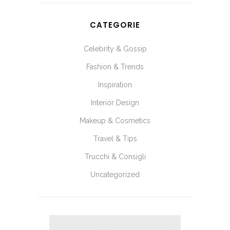
CATEGORIE
Celebrity & Gossip
Fashion & Trends
Inspiration
Interior Design
Makeup & Cosmetics
Vorresti avere...
10% di SCONTO
Travel & Tips
Trucchi & Consigli
Sul tuo primo ordine?
Iscriviti ora
per ricevere lo sconto!
Uncategorized
Ottieni 10% di Sconto