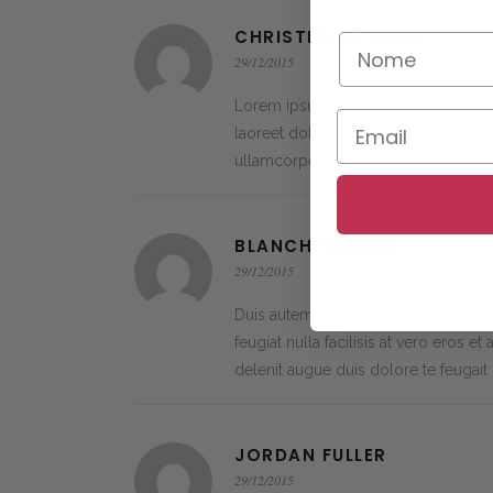
CHRISTEN BATSON
29/12/2015
Lorem ipsum dolor sit amet, consec
laoreet dolore magna aliquam erat vo
ullamcorper suscipit lobortis nisl 
BLANCHE CURTIS
29/12/2015
Duis autem vel eum iriure dolor in he
feugiat nulla facilisis at vero eros 
delenit augue duis dolore te feugait nu
JORDAN FULLER
29/12/2015