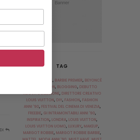
DI
TAG
DI
ANNI '90
BARBIE
BARBIE PREMIER
BEYONCÈ
LOUIS VUITTON
BLOGGING
DEBUTTO
u
NUOVA COLLEZIONE
DIRETTORE CREATIVO
LOUIS VUITTON
DIY
FASHION
FASHION
ANNI '90
FESTIVAL DEL CINEMA DI VENEZIA
FREEBIE
GI INTRAMONTABILI ANNI '90
INSPIRATION
LONDRA
LOUIS VUITTON
LOUIS VUITTON UOMO
LUXURY
MAKEUP
DI
MARGOT ROBBIE
MARGOT ROBBIE BARBIE
MATTEL
MODA ANNI '90
MUST HAVE
MUST