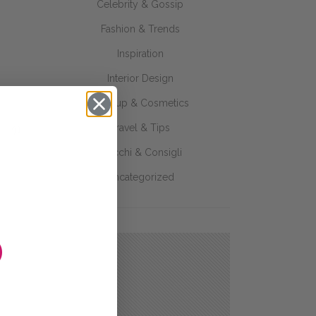
Celebrity & Gossip
Fashion & Trends
Inspiration
Interior Design
Makeup & Cosmetics
Travel & Tips
Trucchi & Consigli
Uncategorized
O