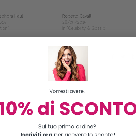
ephora Haul
Roberto Cavalli
015
28/09/2015
ation"
In "Celebrity & Gossip"
Vorresti avere...
10% di SCONT
Sul tuo primo ordine?
Iscriviti ora
per ricevere lo sconto!