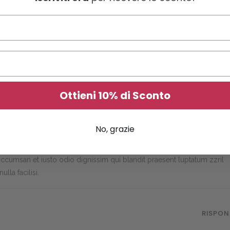
RISPON
tetuer adipiscing elit, sed diam nonummy nibh euismod tincidunt ut
lutpat. Ut wisi enim ad minim veniam, quis nostrud exerci tation
ut aliquip ex ea commodo consequat.
Ottieni 10% di Sconto
RISPON
No, grazie
ndrerit in vulputate velit esse molestie consequat, vel illum dolore e
et accumsan et iusto odio dignissim qui blandit praesent luptatum zzril
lla facilisi.
RISPON