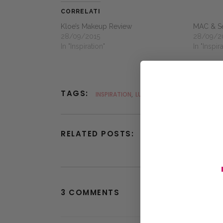
CORRELATI
Kloe’s Makeup Review
MAC & S
28/09/2015
28/09/2
In "Inspiration"
In "Inspir
TAGS:
INSPIRATION
,
LUXURY
,
MAKEUP
,
NAILS
RELATED POSTS:
3 COMMENTS