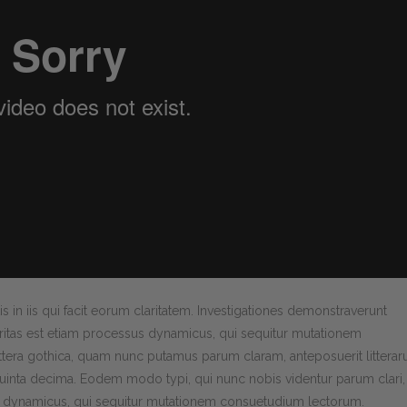
s in iis qui facit eorum claritatem. Investigationes demonstraverunt
laritas est etiam processus dynamicus, qui sequitur mutationem
tera gothica, quam nunc putamus parum claram, anteposuerit littera
uinta decima. Eodem modo typi, qui nunc nobis videntur parum clari, 
us dynamicus, qui sequitur mutationem consuetudium lectorum.