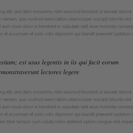
ing elit, sed diam nonummy nibh euismod tincidunt ut laoreet dolore
veniam, quis nostrud exerci tation ullamcorper suscipit lobortis nisl 
um iriure dolor in hendrerit in vulputate velit esse molestie consequ
eros et accumsan et iusto odio dignissim qui blandit praesent luptatum z
sitam; est usus legentis in iis qui facit eorum
emonstraverunt lectores legere
ing elit, sed diam nonummy nibh euismod tincidunt ut laoreet dolore
veniam, quis nostrud exerci tation ullamcorper suscipit lobortis nisl 
um iriure dolor in hendrerit in vulputate velit esse molestie consequ
eros et accumsan et iusto odio dignissim qui blandit praesent luptatum z
. Nam liber tempor cum soluta nobis eleifend option congue nihil imper