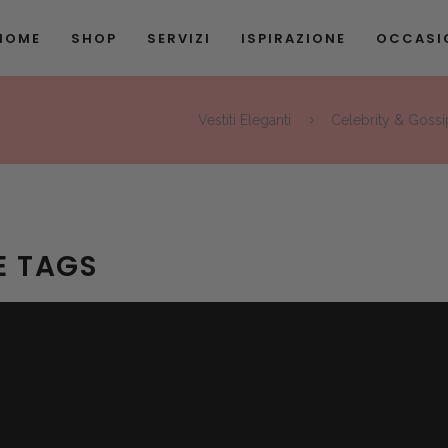
HOME
SHOP
SERVIZI
ISPIRAZIONE
OCCASIO
Vestiti Eleganti
Celebrity & Gossi
E TAGS