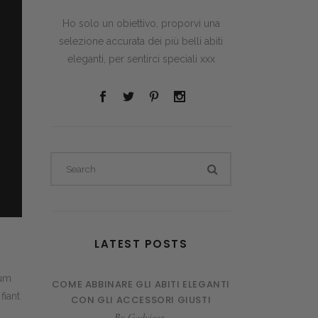
Ho solo un obiettivo, proporvi una
selezione accurata dei più belli abiti
eleganti, per sentirci speciali xxx
Search
for:
LATEST POSTS
rum
COME ABBINARE GLI ABITI ELEGANTI
fiant
CON GLI ACCESSORI GIUSTI
By
Gadvisor