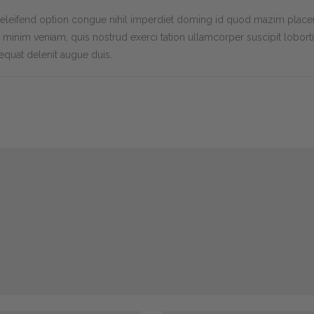
eleifend option congue nihil imperdiet doming id quod mazim place
minim veniam, quis nostrud exerci tation ullamcorper suscipit lobort
quat delenit augue duis.