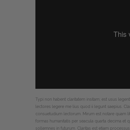
Typi non habent claritatem insitam; est usus legenti
lectores legere me lius quod ii legunt saepius. C
consuetudium lectorum. Mirum est notare quam lit
formas humanitatis per seacula quarta decima et q
sollemnes in futurum. Claritas est etiam process