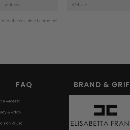
er for the next time I comment.
FAQ
BRAND & GRIF
o e Recesso
vacy & Policy
dizioni d'Uso