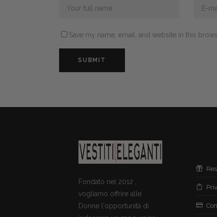
Save my name, email, and website in this brows
Res
Fondato nel 2012 ,
Pri
vogliamo offrire alle
Donne l'opportunità di
Con