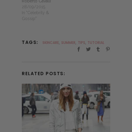
Roberto Cavalli
28/09/2015
In "Celebrity &
Gossip"
TAGS:
SKINCARE
,
SUMMER
,
TIPS
,
TUTORIAL
RELATED POSTS: