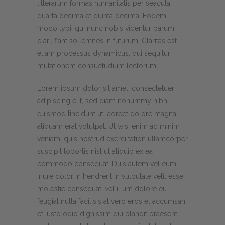
litterarum formas humanitatis per seacula
quarta decima et quinta decima. Eodem
modo typi, qui nunc nobis videntur parum
clari, fiant sollemnes in futurum. Claritas est
etiam processus dynamicus, qui sequitur
mutationem consuetudium lectorum.
Lorem ipsum dolor sit amet, consectetuer
adipiscing elit, sed diam nonummy nibh
euismod tincidunt ut laoreet dolore magna
aliquam erat volutpat. Ut wisi enim ad minim
veniam, quis nostrud exerci tation ullamcorper
suscipit lobortis nisl ut aliquip ex ea
commodo consequat. Duis autem vel eum
iriure dolor in hendrerit in vulputate velit esse
molestie consequat, vel illum dolore eu
feugiat nulla facilisis at vero eros et accumsan
et iusto odio dignissim qui blandit praesent