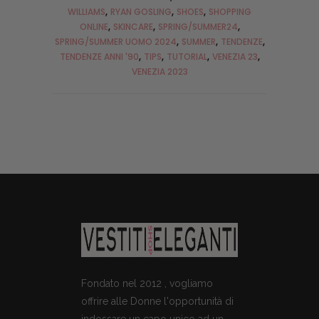
WILLIAMS
RYAN GOSLING
SHOES
SHOPPING
ONLINE
SKINCARE
SPRING/SUMMER24
SPRING/SUMMER UOMO 2024
SUMMER
TENDENZE
TENDENZE ANNI '90
TIPS
TUTORIAL
VENEZIA 23
VENEZIA 2023
Fondato nel 2012 , vogliamo
offrire alle Donne l'opportunità di
indossare un capo unico ad un