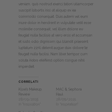
veniam, quis nostrud exerci tation ullamcorper
suscipit lobortis nisl ut aliquip ex ea
commodo consequat. Duis autem vel eum
iriure dolor in hendrerit in vulputate velit esse
molestie consequat, vel illum dolore eu
feugiat nulla facilisis at vero eros et accumsan
et iusto odio dignissim qui blandit praesent
luptatum zzril delenit augue duis dolore te
feugait nulla facilisi. Nam liber tempor cum
soluta nobis eleifend option congue nihil
imperdiet.
CORRELATI
Kloe’s Makeup
MAC & Sephora
Review
Haul
28/09/2015
28/09/2015
In "Inspiration"
In "Inspiration"