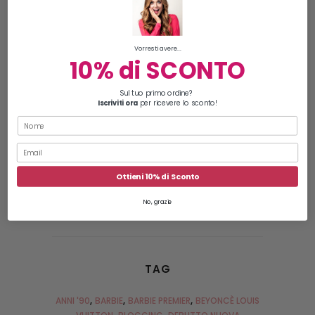
Vorresti avere...
10% di SCONTO
Sul tuo primo ordine?
Iscriviti ora
per ricevere lo sconto!
Ottieni 10% di Sconto
No, grazie
TAG
ANNI '90
BARBIE
BARBIE PREMIER
BEYONCÈ LOUIS