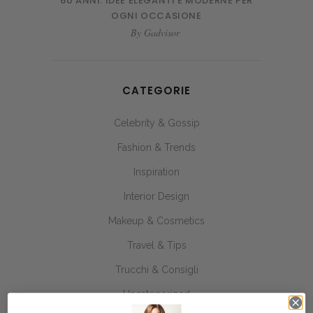
60 ANNI: IDEE ELEGANTI E MODERNE PER
OGNI OCCASIONE
By
Gadvisor
CATEGORIE
Celebrity & Gossip
Fashion & Trends
Inspiration
Interior Design
Makeup & Cosmetics
Travel & Tips
Trucchi & Consigli
Uncategorized