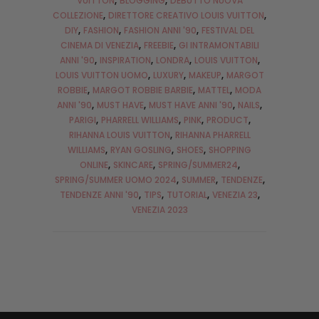
VUITTON
BLOGGING
DEBUTTO NUOVA
COLLEZIONE
DIRETTORE CREATIVO LOUIS VUITTON
DIY
FASHION
FASHION ANNI '90
FESTIVAL DEL
CINEMA DI VENEZIA
FREEBIE
GI INTRAMONTABILI
ANNI '90
INSPIRATION
LONDRA
LOUIS VUITTON
LOUIS VUITTON UOMO
LUXURY
MAKEUP
MARGOT
ROBBIE
MARGOT ROBBIE BARBIE
MATTEL
MODA
ANNI '90
MUST HAVE
MUST HAVE ANNI '90
NAILS
PARIGI
PHARRELL WILLIAMS
PINK
PRODUCT
RIHANNA LOUIS VUITTON
RIHANNA PHARRELL
WILLIAMS
RYAN GOSLING
SHOES
SHOPPING
ONLINE
SKINCARE
SPRING/SUMMER24
SPRING/SUMMER UOMO 2024
SUMMER
TENDENZE
TENDENZE ANNI '90
TIPS
TUTORIAL
VENEZIA 23
VENEZIA 2023