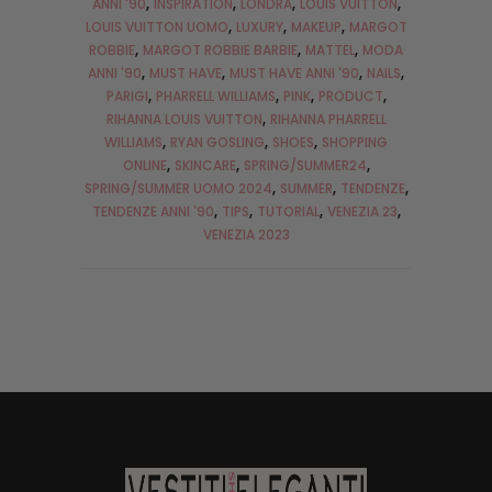
ANNI '90
INSPIRATION
LONDRA
LOUIS VUITTON
LOUIS VUITTON UOMO
LUXURY
MAKEUP
MARGOT
ROBBIE
MARGOT ROBBIE BARBIE
MATTEL
MODA
ANNI '90
MUST HAVE
MUST HAVE ANNI '90
NAILS
PARIGI
PHARRELL WILLIAMS
PINK
PRODUCT
RIHANNA LOUIS VUITTON
RIHANNA PHARRELL
WILLIAMS
RYAN GOSLING
SHOES
SHOPPING
ONLINE
SKINCARE
SPRING/SUMMER24
SPRING/SUMMER UOMO 2024
SUMMER
TENDENZE
TENDENZE ANNI '90
TIPS
TUTORIAL
VENEZIA 23
VENEZIA 2023