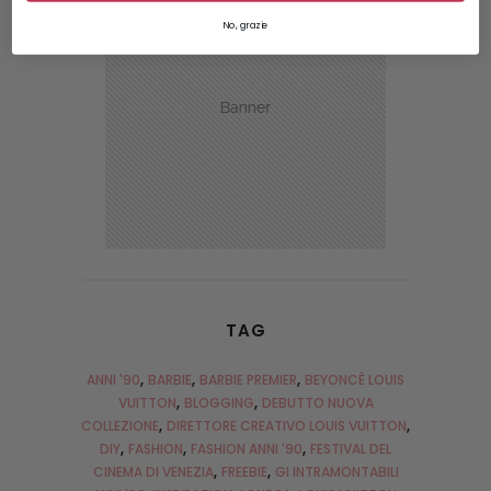
No, grazie
TAG
ANNI '90
BARBIE
BARBIE PREMIER
BEYONCÈ LOUIS
VUITTON
BLOGGING
DEBUTTO NUOVA
COLLEZIONE
DIRETTORE CREATIVO LOUIS VUITTON
DIY
FASHION
FASHION ANNI '90
FESTIVAL DEL
CINEMA DI VENEZIA
FREEBIE
GI INTRAMONTABILI