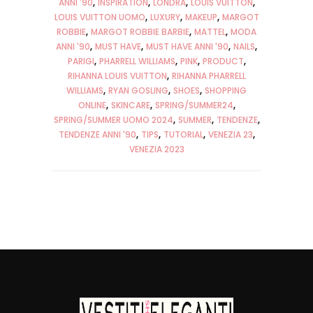
ANNI '90
INSPIRATION
LONDRA
LOUIS VUITTON
LOUIS VUITTON UOMO
LUXURY
MAKEUP
MARGOT
ROBBIE
MARGOT ROBBIE BARBIE
MATTEL
MODA
ANNI '90
MUST HAVE
MUST HAVE ANNI '90
NAILS
PARIGI
PHARRELL WILLIAMS
PINK
PRODUCT
RIHANNA LOUIS VUITTON
RIHANNA PHARRELL
WILLIAMS
RYAN GOSLING
SHOES
SHOPPING
ONLINE
SKINCARE
SPRING/SUMMER24
SPRING/SUMMER UOMO 2024
SUMMER
TENDENZE
TENDENZE ANNI '90
TIPS
TUTORIAL
VENEZIA 23
VENEZIA 2023