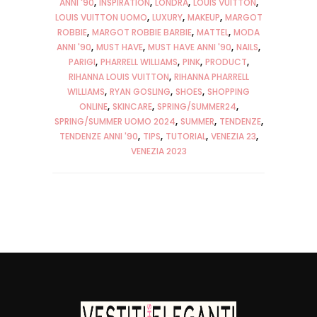
ANNI '90
INSPIRATION
LONDRA
LOUIS VUITTON
LOUIS VUITTON UOMO
LUXURY
MAKEUP
MARGOT
ROBBIE
MARGOT ROBBIE BARBIE
MATTEL
MODA
ANNI '90
MUST HAVE
MUST HAVE ANNI '90
NAILS
PARIGI
PHARRELL WILLIAMS
PINK
PRODUCT
RIHANNA LOUIS VUITTON
RIHANNA PHARRELL
WILLIAMS
RYAN GOSLING
SHOES
SHOPPING
ONLINE
SKINCARE
SPRING/SUMMER24
SPRING/SUMMER UOMO 2024
SUMMER
TENDENZE
TENDENZE ANNI '90
TIPS
TUTORIAL
VENEZIA 23
VENEZIA 2023