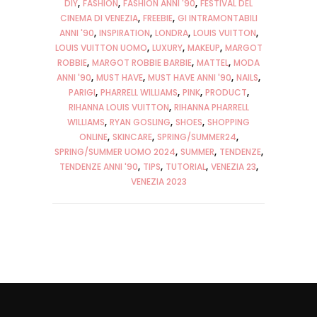
DIY
FASHION
FASHION ANNI '90
FESTIVAL DEL
CINEMA DI VENEZIA
FREEBIE
GI INTRAMONTABILI
ANNI '90
INSPIRATION
LONDRA
LOUIS VUITTON
LOUIS VUITTON UOMO
LUXURY
MAKEUP
MARGOT
ROBBIE
MARGOT ROBBIE BARBIE
MATTEL
MODA
ANNI '90
MUST HAVE
MUST HAVE ANNI '90
NAILS
PARIGI
PHARRELL WILLIAMS
PINK
PRODUCT
RIHANNA LOUIS VUITTON
RIHANNA PHARRELL
WILLIAMS
RYAN GOSLING
SHOES
SHOPPING
ONLINE
SKINCARE
SPRING/SUMMER24
SPRING/SUMMER UOMO 2024
SUMMER
TENDENZE
TENDENZE ANNI '90
TIPS
TUTORIAL
VENEZIA 23
VENEZIA 2023