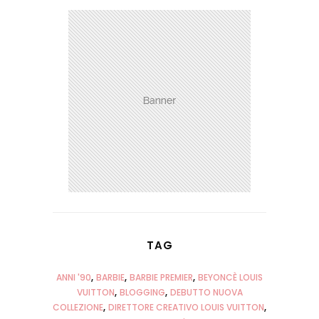
TAG
ANNI '90
BARBIE
BARBIE PREMIER
BEYONCÈ LOUIS
VUITTON
BLOGGING
DEBUTTO NUOVA
COLLEZIONE
DIRETTORE CREATIVO LOUIS VUITTON